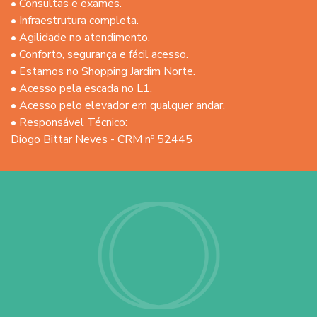
• Consultas e exames.
• Infraestrutura completa.
• Agilidade no atendimento.
• Conforto, segurança e fácil acesso.
• Estamos no Shopping Jardim Norte.
• Acesso pela escada no L1.
• Acesso pelo elevador em qualquer andar.
• Responsável Técnico:
Diogo Bittar Neves - CRM nº 52445